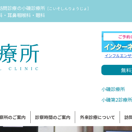
訪問診療の小磯診療所
［こいそしんりょうじょ］
科・耳鼻咽喉科・眼科
インフルエンザ
無料
小磯診療所
小磯第2診療
察所のご案内
診察時間のご案内
外来診療について
訪